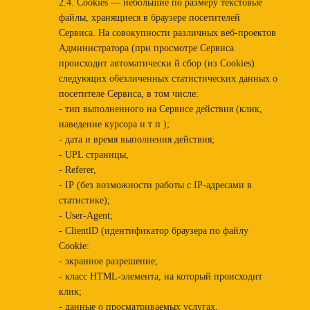
2.4. Cookies — небольшие по размеру текстовые
файлы, хранящиеся в браузере посетителей
Сервиса. На совокупности различных веб-проектов
Администратора (при просмотре Сервиса
происходит автоматически й сбор (из Cookies)
следующих обезличенных статистических данных о
посетителе Сервиса, в том числе:
- тип выполненного на Сервисе дeйcтвия (клик,
наведение курсора и т п );
- дата и время выполнения действия;
- UPL страницы,
- Referer,
- IР (без возможности работы с ІР-адресами в
статистике);
- User-Agent;
- ClientlD (идентификатор браузера по файлу
Cookie:
- экранное разрешение;
- класс НТМL-элемента, на который происходит
клик;
- данные о просматриваемых услугах.