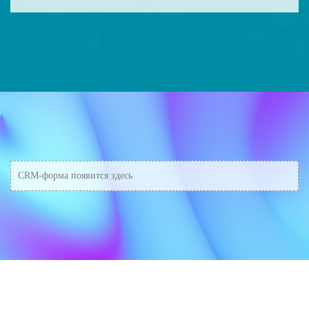
Наши веб-сервисы могут автоматизировать
различные бизнес-процессы, такие как
управление заказами, инвентаризация, учет
финансовых операций, управление проектами,
управление взаимоотношениями с клиентами
(CRM) и многое другое. Мы можем разработать
индивидуальный веб-сервис для вашей
организации, который будет соответствовать
вашим потребностям.
CRM-форма появится здесь